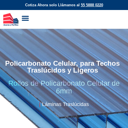
Cotiza Ahora solo Llámanos al
55 5888 0220​
Láminas Acanaladas
Lámina Lisa
Panel Aislante
Laminas Traslucidas
Policarbonato Celular, para Techos
Traslúcidos y Ligeros
Rollos de Policarbonato Celular de
6mm
|
Láminas Traslúcidas