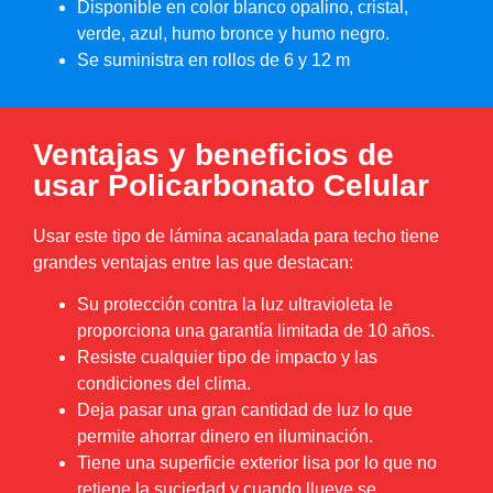
Disponible en color blanco opalino, cristal,
verde, azul, humo bronce y humo negro.
Se suministra en rollos de 6 y 12 m
Ventajas y beneficios de
usar Policarbonato Celular
Usar este tipo de lámina acanalada para techo tiene
grandes ventajas entre las que destacan:
Su protección contra la luz ultravioleta le
proporciona una garantía limitada de 10 años.
Resiste cualquier tipo de impacto y las
condiciones del clima.
Deja pasar una gran cantidad de luz lo que
permite ahorrar dinero en iluminación.
Tiene una superficie exterior lisa por lo que no
retiene la suciedad y cuando llueve se