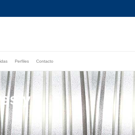
idas
Perfiles
Contacto
res y