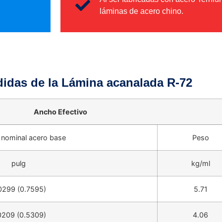
láminas de acero chino.
didas de la Lámina acanalada R-72
Ancho Efectivo
 nominal acero base
Peso
pulg
kg/ml
0299 (0.7595)
5.71
0209 (0.5309)
4.06