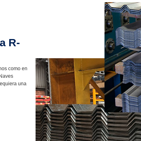
a R-
chos como en
 Naves
requiera una