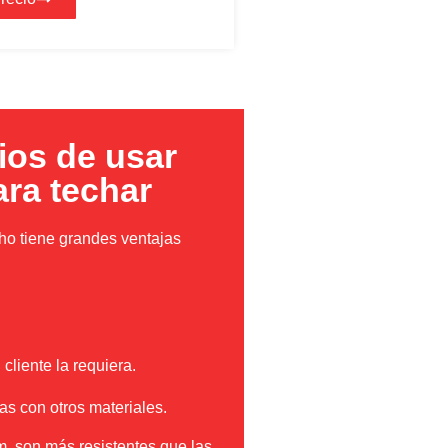
ios de usar
ara techar
cho tiene grandes ventajas
cliente la requiera.
 con otros materiales.
m, son más resistentes que las