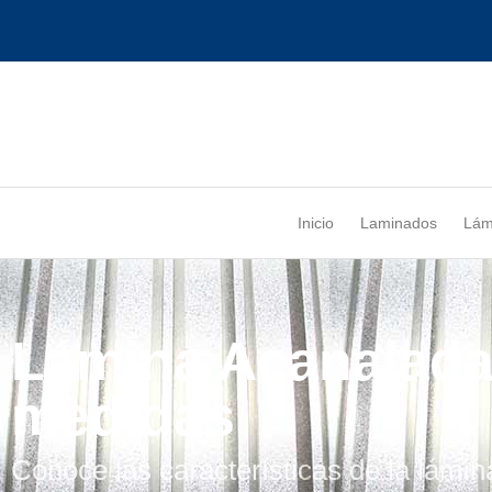
Inicio
Laminados
Lám
Lámina Acanalada 
medidas
Conoce las características de la lámi