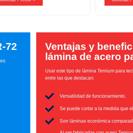
R-72
Ventajas y benefic
lámina de acero p
tes
Usar este tipo de lámina Ternium para te
entre las que destacan:
Versatilidad de funcionamiento.
Se puede cortar a la medida que el 
Son láminas económica comparadas
Al ser fabricadas con acero Terniu