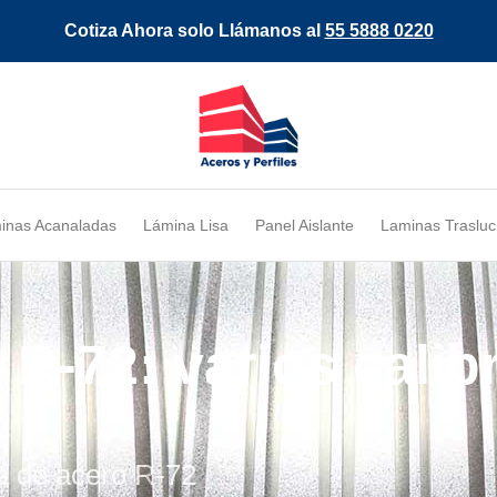
Cotiza Ahora solo Llámanos al
55 5888 0220​
inas Acanaladas
Lámina Lisa
Panel Aislante
Laminas Trasluc
R-72: varios calib
na de acero R-72