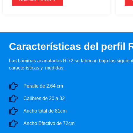
Características del perfil 
Las Láminas acanaladas R-72 se fabrican bajo las siguien
características y medidas:
Peralte de 2.64 cm
Calibres de 20 a 32
Ancho total de 81cm
Ancho Efectivo de 72cm