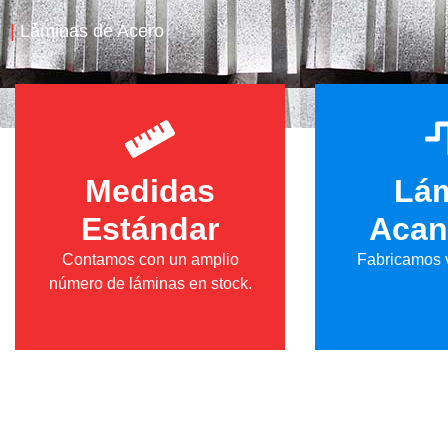
|
Láminas de Acero
Medidas
Lá
Estándar
Acan
Contamos con un amplio
Fabricamos v
número de láminas en stock.